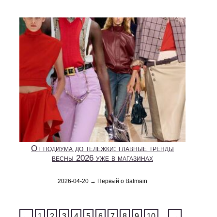
От подиума до тележки: главные тренды
весны 2026 уже в магазинах
2026-04-20 → Первый о Balmain
←
1
2
3
4
5
6
7
8
9
10
...
→