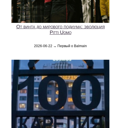
От винта до мирового подиума: эволюция
Pitti Uomo
2026-06-22 → Первый о Balmain