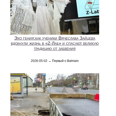
Эхо гения:как ученики Вячеслава Зайцева
вдохнули жизнь в «Z-Лаб» и спасают великую
традицию от забвения
2026-05-02 → Первый о Balmain