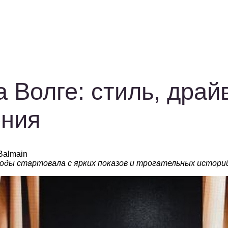
 Волге: стиль, драй
ения
Balmain
моды стартовала с ярких показов и трогательных истори