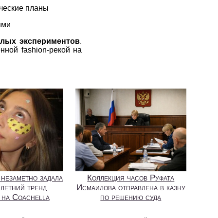
ические планы
ями
елых экспериментов
.
нной fashion-рекой на
 незаметно задала
Коллекция часов Руфата
 летний тренд
Исмаилова отправлена в казну
 на Coachella
по решению суда