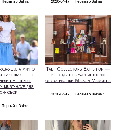
→ Первый о Balmain
2026-04-17 → Первый о Balmain
разрушила миф о
Tabi: Collectors Exhibition —
х балетках — её
в Чэнду собрали историю
уфли на стёжке
обуви-иконки Maison Margiela
м must-have для
си-юбок
2026-04-12 → Первый о Balmain
→ Первый о Balmain