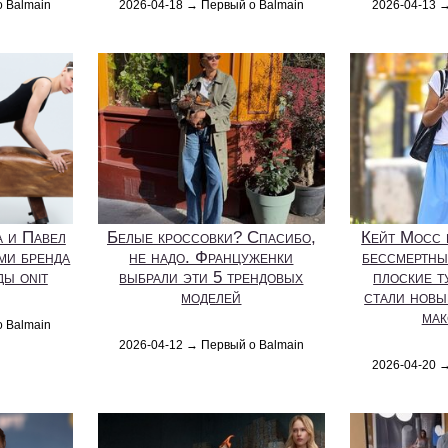
о Balmain
2026-04-18 → Первый о Balmain
2026-04-13 
 и Павел
Белые кроссовки? Спасибо,
Кейт Мосс 
ми бренда
не надо. Француженки
бессмертны
ы onit
выбрали эти 5 трендовых
плоские т
моделей
стали новы
мак
о Balmain
2026-04-12 → Первый о Balmain
2026-04-20 