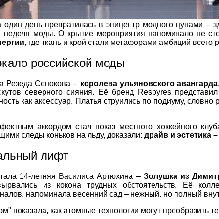
 один день превратилась в эпицентр модного цунами – з
я неделя моды. Открытие мероприятия напоминало не сто
нергии
, где ткань и крой стали метафорами амбиций всего 
ркало российской моды
а Резеда Сенокова –
королева ульяновского авангарда
скутов северного сияния. Её бренд Resbyres представи
ность как аксессуар. Платья струились по подиуму, словно
ектным аккордом стал показ местного хоккейного клуб
ими следы коньков на льду, доказали:
драйв и эстетика 
альный лифт
тала 14-летняя Василиса Артюхина –
Золушка из Димит
вырвались из кокона трудных обстоятельств. Её колле
алов, напоминала весенний сад – нежный, но полный вну
м" показала, как атомные технологии могут преобразить те