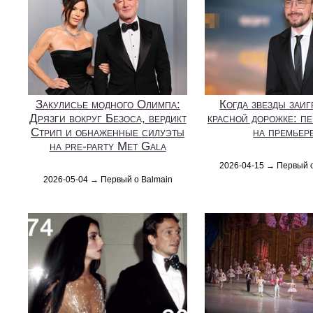
Закулисье модного Олимпа:
Когда звезды заиг
Дрязги вокруг Безоса, вердикт
красной дорожке: п
Стрип и обнаженные силуэты
на премьер
на pre-party Met Gala
2026-04-15 → Первый 
2026-05-04 → Первый о Balmain