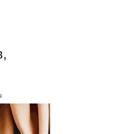
в,
й.