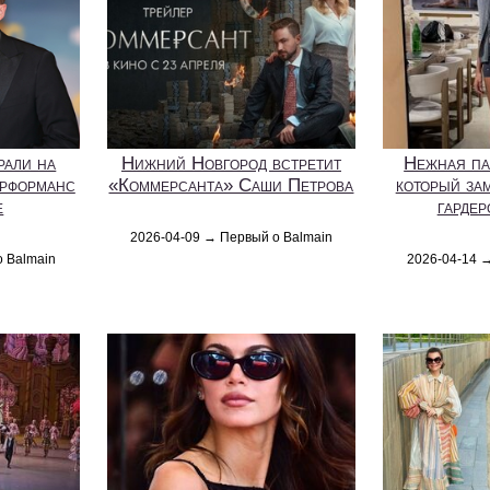
рали на
Нижний Новгород встретит
Нежная па
ерформанс
«Коммерсанта» Саши Петрова
который за
е
гарде
2026-04-09 → Первый о Balmain
о Balmain
2026-04-14 