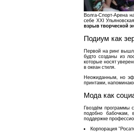
Волга-Спорт-Арена на
себе XXI Ульяновска
взрыв творческой э
Подиум как зе
Первой на ринг вышл
будто созданы из ло
которые носят уверен
в океан стиля.
Неожиданным, но эфф
принтами, напоминающ
Мода как соци
Гвоздём программы с
подобно бабочкам, 
поддержке профессион
Корпорация "Росато