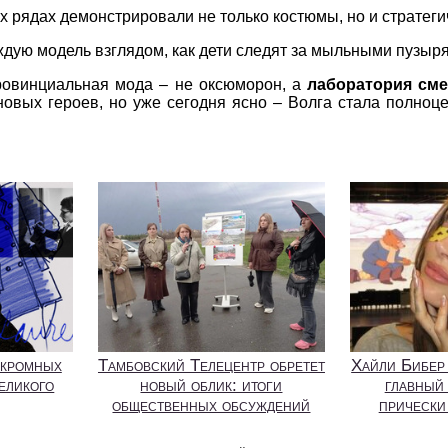
х рядах демонстрировали не только костюмы, но и стратег
ждую модель взглядом, как дети следят за мыльными пузыр
провинциальная мода – не оксюморон, а
лаборатория см
овых героев, но уже сегодня ясно – Волга стала полноце
скромных
Тамбовский Телецентр обретет
Хайли Бибер
великого
новый облик: итоги
главный
общественных обсуждений
прически