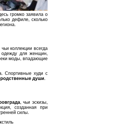
десь громко заявила о
лько дефиле, сколько
региона.
, чьи коллекции всегда
л одежду для женщин,
 реки моды, впадающие
а. Спортивные худи с
– родственные души
.
ровграда
, чьи эскизы,
кция, созданная при
тренней силы.
кстиль