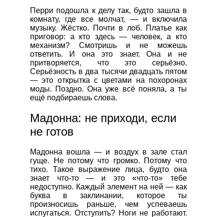
Перри подошла к делу так, будто зашла в
комнату, где все молчат, — и включила
музыку. Жёстко. Почти в лоб. Платье как
приговор: а кто здесь — человек, а кто
механизм? Смотришь и не можешь
ответить. И она это знает. Она и не
притворяется, что это серьёзно.
Серьёзность в два тысячи двадцать пятом
— это открытка с цветами на похоронах
моды. Поздно. Она уже всё поняла, а ты
ещё подбираешь слова.
Мадонна: не приходи, если
не готов
Мадонна вошла — и воздух в зале стал
гуще. Не потому что громко. Потому что
тихо. Такое выражение лица, будто она
знает что-то — и это «что-то» тебе
недоступно. Каждый элемент на ней — как
буква в заклинании, которое ты
произносишь раньше, чем успеваешь
испугаться. Отступить? Ноги не работают.