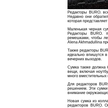
Редакторы BURO. все
Недавно они обратил
которая представляет 
Маленькая черная су
Редакторы BURO. п
ремешками, чтобы ле
Alena Akhmadullina п
Также редакторы BURO
идеально впишутся в 
вечерних выходов.
Сумка также должна 
вещи, включая ноутбук
много вместительных 
Для редакторов BURO
решением. Эти сумки 
внимание окружающих.
Новая сумка из колл
редакторов BURO. Он