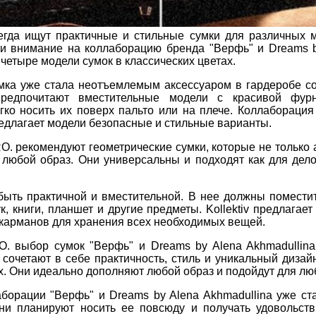
гда ищут практичные и стильные сумки для различных м
и внимание на коллаборацию бренда "Верфь" и Dreams by
четыре модели сумок в классических цветах.
мка уже стала неотъемлемым аксессуаром в гардеробе 
редпочитают вместительные модели с красивой фур
гко носить их поверх пальто или на плече. Коллаборация
редлагает модели безопасные и стильные варианты.
. рекомендуют геометрические сумки, которые не только а
любой образ. Они универсальны и подходят как для дело
быть практичной и вместительной. В нее должны помести
, книги, планшет и другие предметы. Kollektiv предлагает
карманов для хранения всех необходимых вещей.
. выбор сумок "Верфь" и Dreams by Alena Akhmadullin
сочетают в себе практичность, стиль и уникальный дизай
 Они идеально дополняют любой образ и подойдут для люб
аборации "Верфь" и Dreams by Alena Akhmadullina уже ст
и планируют носить ее повсюду и получать удовольств