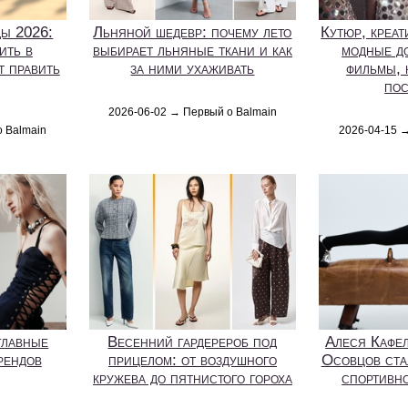
ды 2026:
Льняной шедевр: почему лето
Кутюр, креат
ить в
выбирает льняные ткани и как
модные д
т править
за ними ухаживать
фильмы, 
пос
2026-06-02 → Первый о Balmain
о Balmain
2026-04-15 
главные
Весенний гардерероб под
Алеся Кафел
рендов
прицелом: от воздушного
Осовцов ста
кружева до пятнистого гороха
спортивно