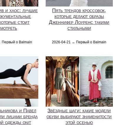
ив и хаос: лучшие
Пять трендов кроссовок,
окументальные
которые делают образы
которые стоит
Дженнифер Лоуренс такими
мотреть
стильными
→ Первый о Balmain
2026-04-21 → Первый о Balmain
ьникова и Павел
Звёздные шаги: какие модели
ли лицами бренда
обуви выбирают знаменитости
й одежды onit
этой осенью