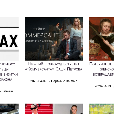
сномеру:
Нижний Новгород встретит
Потерянные 
ельцы
«Коммерсанта» Саши Петрова
женско
в визитки
возвращает
 закона
2026-04-09 → Первый о Balmain
2026-04-13 
о Balmain