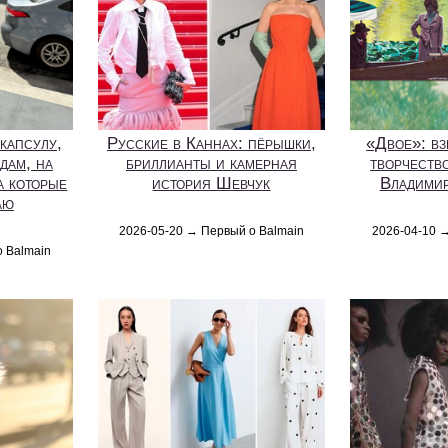
капсулу,
Русские в Каннах: пёрышки,
«Двое»: вз
дам, на
бриллианты и камерная
творчеств
а которые
история Шевчук
Владимир
аю
2026-05-20 → Первый о Balmain
2026-04-10 
о Balmain