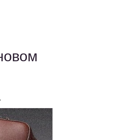
новом
е