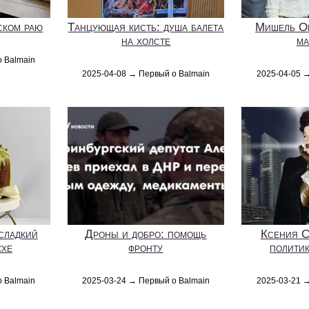
ском раю
Танцующая кисть: душа балета
Мишель Об
на холсте
ма
о Balmain
2025-04-08 → Первый о Balmain
2025-04-05 
сладкий
Дроны и добро: помощь
Ксения С
схе
фронту
политик
о Balmain
2025-03-24 → Первый о Balmain
2025-03-21 