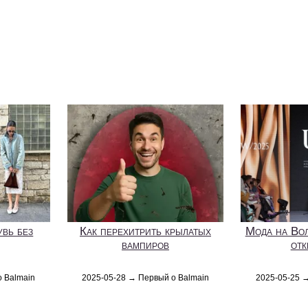
увь без
Как перехитрить крылатых
Мода на Вол
вампиров
отк
о Balmain
2025-05-28 → Первый о Balmain
2025-05-25 