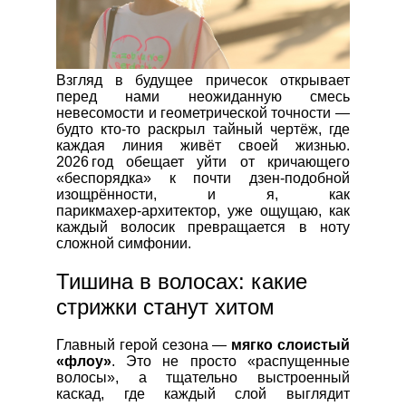
Взгляд в будущее причесок открывает
перед нами неожиданную смесь
невесомости и геометрической точности —
будто кто‑то раскрыл тайный чертёж, где
каждая линия живёт своей жизнью.
2026 год обещает уйти от кричающего
«беспорядка» к почти дзен‑подобной
изощрённости, и я, как
парикмахер‑архитектор, уже ощущаю, как
каждый волосик превращается в ноту
сложной симфонии.
Тишина в волосах: какие
стрижки станут хитом
Главный герой сезона —
мягко слоистый
«флоу»
. Это не просто «распущенные
волосы», а тщательно выстроенный
каскад, где каждый слой выглядит