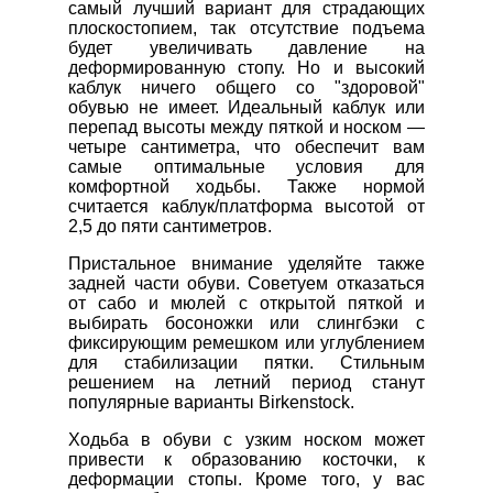
самый лучший вариант для страдающих
плоскостопием, так отсутствие подъема
будет увеличивать давление на
деформированную стопу. Но и высокий
каблук ничего общего со "здоровой"
обувью не имеет. Идеальный каблук или
перепад высоты между пяткой и носком —
четыре сантиметра, что обеспечит вам
самые оптимальные условия для
комфортной ходьбы. Также нормой
считается каблук/платформа высотой от
2,5 до пяти сантиметров.
Пристальное внимание уделяйте также
задней части обуви. Советуем отказаться
от сабо и мюлей с открытой пяткой и
выбирать босоножки или слингбэки с
фиксирующим ремешком или углублением
для стабилизации пятки. Стильным
решением на летний период станут
популярные варианты Birkenstock.
Ходьба в обуви с узким носком может
привести к образованию косточки, к
деформации стопы. Кроме того, у вас