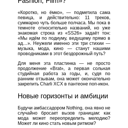
Fashion, Film»?
«Коротко, но ёмко», — подметила сама
певица, и действительно: 11 треков,
суммарно чуть больше полчаса. Мы пока в
темноте относительно названий, но уже
знакомая строка из «SS26» задаёт тон:
«Мы идём по подиуму, ведущему прямо в
ад…». Неужели именно эти три стихии —
музыка, мода, кино — станут нашими
проводниками в этот бездорожный путь?
Для меня эта пластинка — не просто
продолжение «Brat», а первая сольная
студийная работа за годы, и, судя по
ранним отзывам, она может окончательно
закрепить Charli XCX в пантеоне поп‑икон.
Новые горизонты и амбиции
Будучи амбассадором Nothing, она явно не
случайно бросает вызов границам: как
мода может переопределить мелодию?
Может ли кино стать новым ритмом?