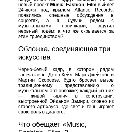
новый проект
Music, Fashion, Film
выйдет
24 июля под крылом Atlantic Records,
появились спешные обсуждения в
соцсетях, а я, будучи рядом с
музыкальными новинками, ощутил
нервный подём: а что же скрывается за
этим триединством?
Обложка, соединяющая три
искусства
Черно‑белый кадр, в котором рядом
запечатлены Джон Кейл, Марк Джейкобс и
Мартин Скорсезе, будто бросает вызов
традиционному представлению о
музыкальном арт‑обложке; каждый из них
— живой кирпич в конструкции,
выстроенной Эйданом Замири, словно из
старого арт‑хауса, где свет и тень играют
свою роль в диалоге.
Что обещает «Music,