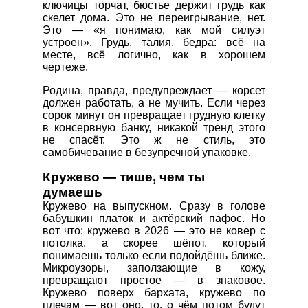
ключицы торчат, бюстье держит грудь как
скелет дома. Это не переигрывание, нет.
Это — «я понимаю, как мой силуэт
устроен». Грудь, талия, бедра: всё на
месте, всё логично, как в хорошем
чертеже.
Родина, правда, предупреждает — корсет
должен работать, а не мучить. Если через
сорок минут он превращает грудную клетку
в консервную банку, никакой тренд этого
не спасёт. Это ж не стиль, это
самобичевание в безупречной упаковке.
Кружево — тише, чем ты
думаешь
Кружево на выпускном. Сразу в голове
бабушкин платок и актёрский пафос. Но
вот что: кружево в 2026 — это не ковер с
потолка, а скорее шёпот, который
понимаешь только если подойдёшь ближе.
Микроузоры, заползающие в кожу,
превращают простое — в знаковое.
Кружево поверх бархата, кружево по
плечам — вот оно, то, о чём потом будут