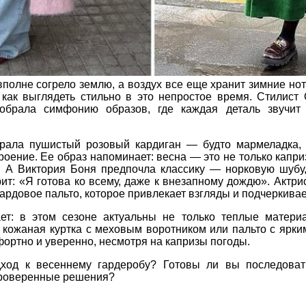
вполне согрело землю, а воздух все еще хранит зимние нот
 как выглядеть стильно в это непростое время. Стилист
обрала симфонию образов, где каждая деталь звучит
ала пушистый розовый кардиган — будто мармеладка, 
троение. Ее образ напоминает: весна — это не только капр
. А Виктория Боня предпочла классику — норковую шубу,
рит: «Я готова ко всему, даже к внезапному дождю». Актр
рдовое пальто, которое привлекает взгляды и подчеркивае
ет: в этом сезоне актуальны не только теплые матер
 кожаная куртка с меховым воротником или пальто с ярк
фортно и уверенно, несмотря на капризы погоды.
дход к весеннему гардеробу? Готовы ли вы последоват
проверенные решения?