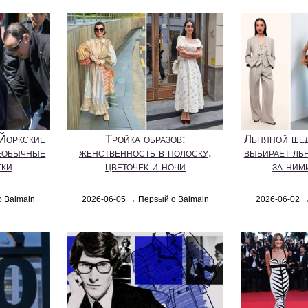
-Йоркские
Тройка образов:
Льняной шед
еобычные
женственность в полоску,
выбирает ль
тки
цветочек и ночи
за ним
о Balmain
2026-06-05 → Первый о Balmain
2026-06-02 