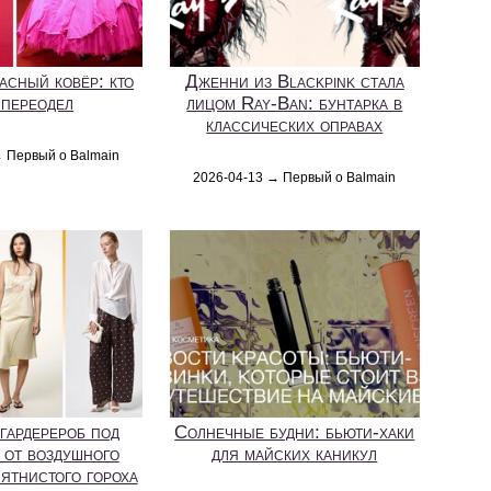
асный ковёр: кто
Дженни из Blackpink стала
 переодел
лицом Ray-Ban: бунтарка в
классических оправах
→ Первый о Balmain
2026-04-13 → Первый о Balmain
гардерероб под
Солнечные будни: бьюти-хаки
 от воздушного
для майских каникул
пятнистого гороха