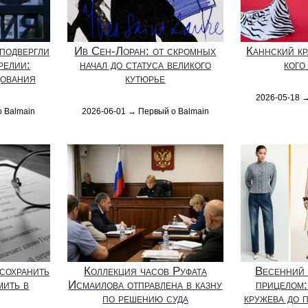
подвергли
Ив Сен-Лоран: от скромных
Каннский кр
релии:
начал до статуса великого
кого
дования
кутюрье
2026-05-18 
о Balmain
2026-06-01 → Первый о Balmain
 сохранить
Коллекция часов Руфата
Весенний 
мить в
Исмаилова отправлена в казну
прицелом:
по решению суда
кружева до 