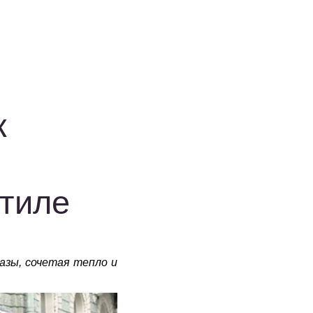
к
стиле
азы, сочетая тепло и